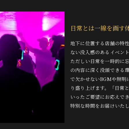
日常とは一線を画す
地下に位置する店舗の特
ない没入感のあるイベン
ただしい日常を一時的に
の内容に深く没頭できる
で欠かせないBGMや照明
り盛り上げます。「日常
いったご要望にお応えで
特別な時間をお届けいた