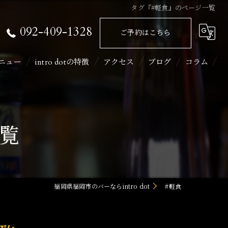
タグ『#軽食』のページ一覧
092-409-1328
ご予約はこちら
ニュー
intro dotの特徴
アクセス
ブログ
コラム
ライブ
二次会
覧
イベント
カラオケ
福岡県福岡市のバーならintro dot
#軽食
飲み会