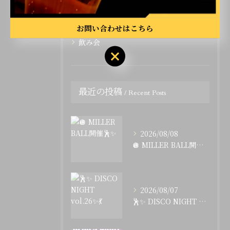
イベント
カラオケ
お問い合わせはこちら
飲み会
最近の投稿
Recent Posts
2026/08/08
🪩 MILLER BALL開催🕺✨
2026/08/07
🕺✨ DISCO NIGHT vol.26✨💃