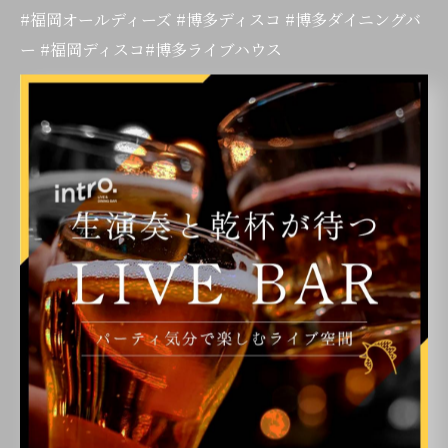
#福岡オールディーズ #博多ディスコ #博多ダイニングバ
ー #福岡ディスコ#博多ライブハウス
< 前のページ
一覧に戻る
次のページ >
カテゴリー
Categories
全てのカテゴリー
ライブ
二次会