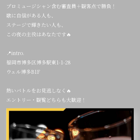
プロミュージシャン含む審査員＋観客点で勝負！
歌に自信がある人も、
ステージで輝きたい人も、
この夜の主役はあなたです🔥
📍intro.
福岡市博多区博多駅東1-1-28
ウェル博多B1F
熱いバトルをお見逃しなく🔥
エントリー・観覧どちらも大歓迎！
#福岡 #博多 #カラオケバトル #karaoke #福岡イベント
歌うま 歌好き カラオケ 賞金あり 音楽イベント 博多駅 イ
ントロ fukuoka music liveevent