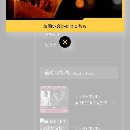
ライブ
二次会
イベント
お問い合わせはこちら
カラオケ
飲み会
最近の投稿
Recent Posts
2026/08/09
🔥 NOON PARTY – Disco Funk Soul...
2026/08/08