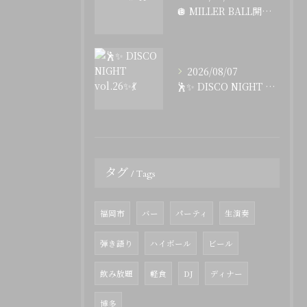
🪩 MILLER BALL開催🕺✨
2026/08/07
🕺✨ DISCO NIGHT vol.26✨💃
タグ
Tags
福岡市
バー
パーティ
生演奏
弾き語り
ハイボール
ビール
飲み放題
軽食
DJ
ディナー
博多