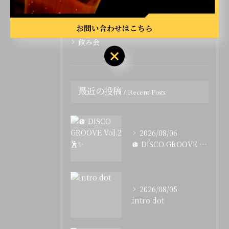
イベント
カラオケ
お問い合わせはこちら
飲み会
最近の投稿
Recent Posts
2026/08/06
🪩 DISCO GROOVE Vol.2 🕺✨
2026/08/05
intro dot