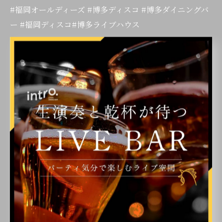
#福岡オールディーズ #博多ディスコ #博多ダイニングバ
ー #福岡ディスコ#博多ライブハウス
< 前のページ
一覧に戻る
次のページ >
カテゴリー
Categories
全てのカテゴリー
ライブ
二次会