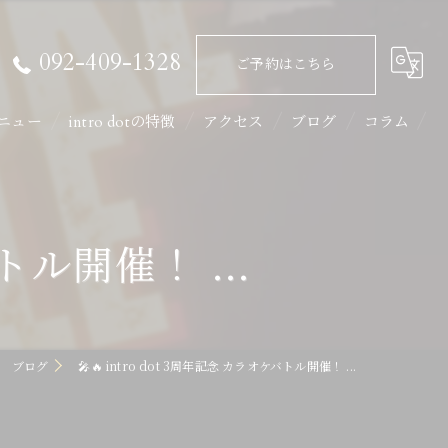
092-409-1328
ご予約はこちら
ニュー
intro dotの特徴
アクセス
ブログ
コラム
ライブ
二次会
バトル開催！ ...
イベント
カラオケ
ブログ
🎤🔥 intro dot 3周年記念 カラオケバトル開催！ ...
飲み会