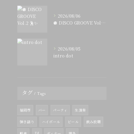
2026/08/06
🪩 DISCO GROOVE Vol.2 🕺✨
2026/08/05
intro dot
タグ
Tags
福岡市
バー
パーティ
生演奏
弾き語り
ハイボール
ビール
飲み放題
軽食
DJ
ディナー
博多