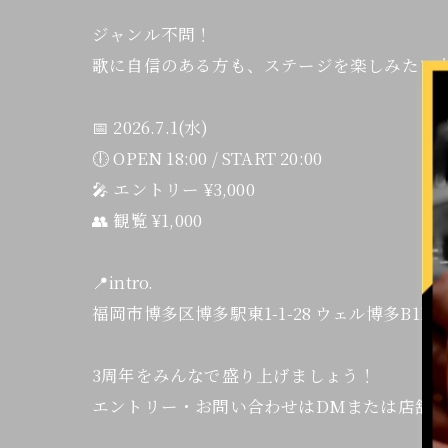
ジャンル不問！
歌に自信のある方も、ステージを楽しみたい
📅 2026.7.1(水)
🕕 OPEN 18:00 / START 20:00
🎤 エントリー ¥3,000
👥 観覧 ¥1,000
📍intro.
福岡市博多区博多駅東1-1-28 ウェル博多B1F
3周年をみんなで盛り上げましょう！
エントリー・お問い合わせはDMまたは店舗ス