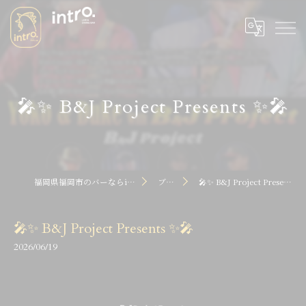
🎤✨ B&J Project Presents ✨🎤
福岡県福岡市のバーならintro dot
ブログ
🎤✨ B&J Project Presents ✨🎤
🎤✨ B&J Project Presents ✨🎤
2026/06/19