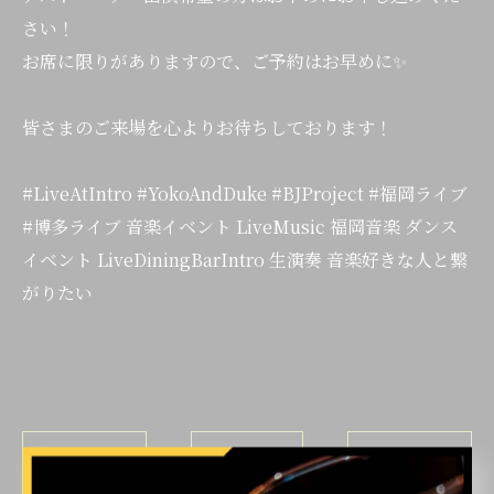
さい！
お席に限りがありますので、ご予約はお早めに✨
皆さまのご来場を心よりお待ちしております！
#LiveAtIntro #YokoAndDuke #BJProject #福岡ライブ
#博多ライブ 音楽イベント LiveMusic 福岡音楽 ダンス
イベント LiveDiningBarIntro 生演奏 音楽好きな人と繋
がりたい
< 前のページ
一覧に戻る
次のページ >