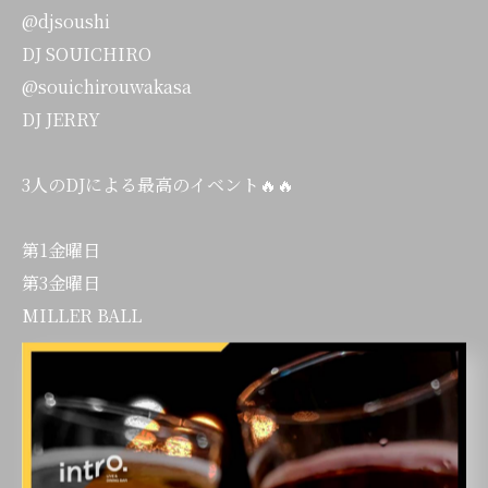
@djsoushi
DJ SOUICHIRO
@souichirouwakasa
DJ JERRY
3人のDJによる最高のイベント🔥🔥
第1金曜日
第3金曜日
MILLER BALL
博多の"intro dot"で間違いなし✨
@intro_dot
是非とも足をお運びください🤩🤩🤩