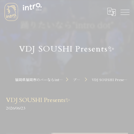
VDJ SOUSHI Presents✨
福岡県福岡市のバーならintro dot
ブログ
VDJ SOUSHI Presents✨
VDJ SOUSHI Presents✨
2026/06/23