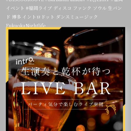
イベント #福岡ライブ ディスコ ファンク ソウル 生バン
ド 博多 イントロドット ダンスミュージック
FukuokaNightlife
< 前のページ
一覧に戻る
次のページ >
カテゴリー
Categories
全てのカテゴリー
ライブ