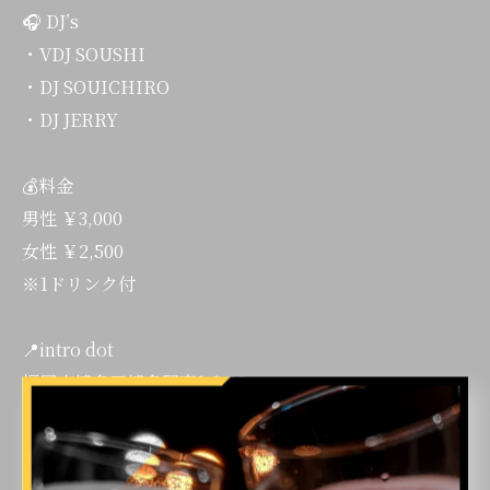
🎧 DJ’s
・VDJ SOUSHI
・DJ SOUICHIRO
・DJ JERRY
💰料金
男性 ￥3,000
女性 ￥2,500
※1ドリンク付
📍intro dot
福岡市博多区博多駅東1-1-28
ウェル博多 B1F
音楽が好きな人、踊るのが好きな人、みんなで最高の夜