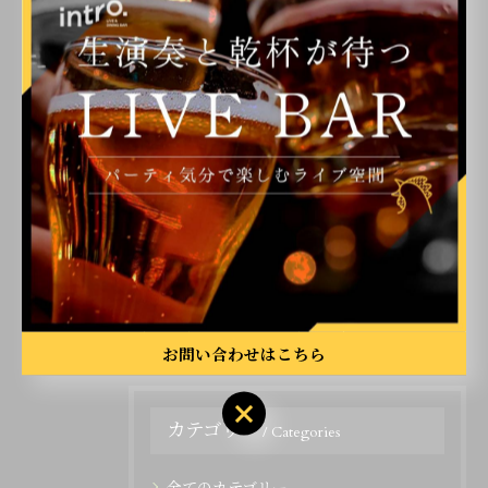
を過ごしましょう！
皆さまのご来場をお待ちしています！🪩🔥
#博多ライブハウス #博多ディスコ #博多ダイニングバー
#博多バー #福岡オールディーズ
< 前のページ
一覧に戻る
次のページ >
お問い合わせはこちら
カテゴリー
Categories
全てのカテゴリー