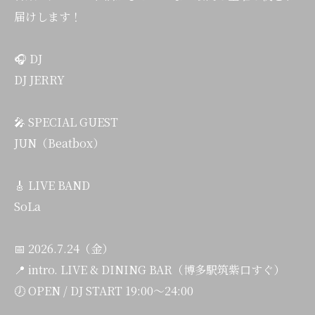
届けします！
🎧 DJ
DJ JERRY
🎤 SPECIAL GUEST
JUN（Beatbox）
🎸 LIVE BAND
SoLa
📅 2026.7.24（金）
📍 intro. LIVE & DINING BAR（博多駅筑紫口すぐ）
🕖 OPEN / DJ START 19:00〜24:00