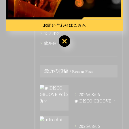
ライブ
二次会
イベント
お問い合わせはこちら
カラオケ
飲み会
最近の投稿
Recent Posts
2026/08/06
🪩 DISCO GROOVE Vol.2 🕺✨
2026/08/05