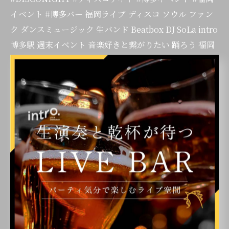
イベント #博多バー 福岡ライブ ディスコ ソウル ファン
ク ダンスミュージック 生バンド Beatbox DJ SoLa intro
博多駅 週末イベント 音楽好きと繋がりたい 踊ろう 福岡
ナイト
< 前のページ
一覧に戻る
次のページ >
カテゴリー
Categories
全てのカテゴリー