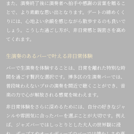
また、演奏終了後に演奏者へ拍手や感謝の言葉を贈るこ
とで、より素敵な思い出となります。デートの締めくく
りには、心地よい余韻を感じながら散歩するのも良いで
しょう。こうした過ごし方が、非日常感と親密さを高め
てくれます。
生演奏のあるバーで叶える非日常体験
バーで生演奏を体験することは、日常を離れた特別な時
間を過ごす贅沢な選択です。博多区の生演奏バーでは、
普段味わえないプロの演奏を間近で聴くことができ、音
楽の力で心が解放される感覚を味わえます。
非日常体験をさらに深めるためには、自分の好きなジャ
ンルや雰囲気に合ったバーを選ぶことが大切です。例え
ば、ジャズバーではしっとりとした大人の世界観に浸
れ、ポップスやオールディーズのバーでは懐かしさや高