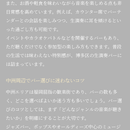
駅近バーで楽しむ大人の音楽時間
また、お酒や軽食を味わいながら音楽を楽しめる点も非
博多駅のミュージックバー活用術を紹介
日常感を高めています。例えば、カウンター席でバーテ
ンダーとの会話を楽しみつつ、生演奏に耳を傾けるとい
音楽好きが集うバーの過ごし方ガイド
った過ごし方も可能です。
イベントやカラオケバトルなどを開催するバーもあり、
ただ聴くだけでなく参加型の楽しみ方もできます。普段
の生活では味わえない特別感が、博多区の生演奏バーに
は詰まっています。
中洲周辺でバー選びに迷わないコツ
中洲エリアは福岡屈指の歓楽街であり、バーの数も多
く、どこを選べばよいか迷う方も多いでしょう。バー選
びのコツとしては、まず「どんなジャンルの音楽が聴き
たいか」を明確にすることが大切です。
ジャズバー、ポップスやオールディーズ中心のミュージ