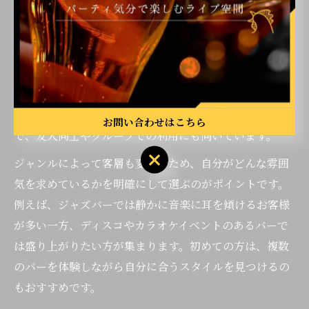
音楽ジャンル別バーの選び方とポイント
バー選びでは、演奏される音楽ジャンルごとに雰囲気や
楽しみ方が大きく異なります。例えば、ジャズバーは落
ち着いた大人の空間で、しっとりとした夜を過ごしたい
方にぴったりです。ポップスやオールディーズの生演奏
が楽しめるバーは、明るく親しみやすい雰囲気が特徴
お問い合わせはこちら
で、友人同士やグループでの利用にも向いています。
ジャンルによって客層も変わるため、自分がどんな雰囲
気を求めているかを明確にして選ぶのがポイントです。
例えば、ジャズバーでは静かに音楽に耳を傾けるお客様
が多い一方、ディスコやカラオケイベントのあるバーで
は盛り上がりたい方が集まります。初めての方は、複数
のバーを体験しながら自分に合うスタイルを見つけるの
もおすすめです。