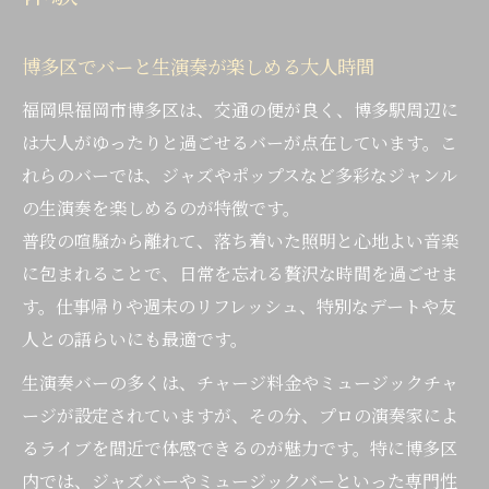
福岡生演奏バーの雰囲気の違いを解説
博多区バーで音楽とお酒を楽しむコツ
博多区でバーと生演奏が楽しめる大人時間
生演奏バーのチャージ料金と利用シーン
福岡県福岡市博多区は、交通の便が良く、博多駅周辺に
音楽ジャンル別バーの選び方とポイント
は大人がゆったりと過ごせるバーが点在しています。こ
デートにも最適な博多区の生演奏バー案内
れらのバーでは、ジャズやポップスなど多彩なジャンル
デートで選ぶべきバーと生演奏の魅力
の生演奏を楽しめるのが特徴です。
普段の喧騒から離れて、落ち着いた照明と心地よい音楽
博多区生演奏バーで特別な夜を演出
に包まれることで、日常を忘れる贅沢な時間を過ごせま
大人カップルに人気のバーの選び方
す。仕事帰りや週末のリフレッシュ、特別なデートや友
福岡でデートに最適なバーの過ごし方
人との語らいにも最適です。
生演奏のあるバーで叶える非日常体験
生演奏バーの多くは、チャージ料金やミュージックチャ
静かな空間で音楽を楽しむバーの魅力
ージが設定されていますが、その分、プロの演奏家によ
静かなバーで堪能する生演奏の贅沢
るライブを間近で体感できるのが魅力です。特に博多区
落ち着いた空間で過ごす音楽とバーの時間
内では、ジャズバーやミュージックバーといった専門性