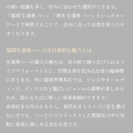
博多区バーで味わう大人の音楽体験
の高い店舗も多く、好みに合わせた選択ができます。
静寂と生演奏が調和するバーの選び方
「福岡 生演奏 バー」「博多 生演奏 バー」といったキー
博多生演奏バーでリラックスする方法
ワードで検索することで、自分に合ったお店を見つけや
すくなります。
ジャズを堪能できる博多区バーの秘密
博多区のバーで楽しむ本格ジャズ演奏
福岡生演奏バーの非日常的な魅力とは
ジャズ好き必見の生演奏バーの特徴
生演奏バーの最大の魅力は、目の前で繰り広げられるラ
福岡ジャズバーで味わう大人の夜
イブパフォーマンスと、空間全体を包み込む音の臨場感
バーで聴くジャズの魅力と選び方
にあります。特に福岡市博多区では、ジャズやオールデ
生演奏で広がるジャズの世界を体験
ィーズ、ディスコなど幅広いジャンルの演奏が楽しめる
博多駅近くで出会うミュージックバーの楽しみ
ため、訪れるたびに新しい音楽体験ができます。
方
音楽好きの方はもちろん、普段あまりライブに足を運ば
博多駅周辺のバーで生演奏を満喫する
ない方でも、バーというリラックスした雰囲気の中で気
アクセス抜群なミュージックバー選び
軽に音楽に親しめる点が人気です。