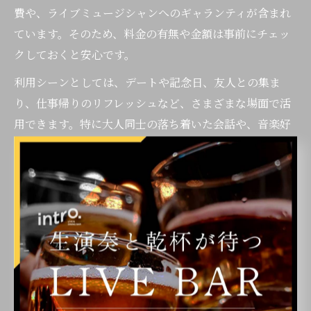
費や、ライブミュージシャンへのギャランティが含まれ
ています。そのため、料金の有無や金額は事前にチェッ
クしておくと安心です。
利用シーンとしては、デートや記念日、友人との集ま
り、仕事帰りのリフレッシュなど、さまざまな場面で活
用できます。特に大人同士の落ち着いた会話や、音楽好
き同士の交流に最適な空間が整っています。貸切やパー
ティー対応可能なバーもあり、人数や目的に応じて選び
分けることができます。
チャージ料金を払うことで、非日常的な上質な空間と生
演奏を堪能できるのは大きな魅力です。料金設定やサー
ビス内容を比較し、自分のスタイルや予算に合ったバー
を選ぶことが、満足度の高い利用につながります。