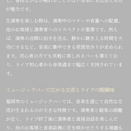
し、普段なかなか触れることのない音楽にも出会える点
演奏者と語り合えるバーの特別な体験
が魅力です。
演奏者と繋がれる福岡市バーの魅力
生演奏を楽しむ際は、演奏中のマナーや音量への配慮、
バーで広がる演奏者と来場者のリアルな出
他のお客様と演奏者へのリスペクトが重要です。例え
会い
ば、演奏の合間に拍手を送る、静かに聴き入る時間を大
ライブバーで実感する音楽を共有する喜び
切にするなど、音楽に集中できる雰囲気作りが求められ
楽器が弾けるバーで演奏参加も夢じゃない
ます。初心者の方でも気軽に楽しめるバーも増えてお
り、ライブ初心者から音楽通まで幅広く支持されていま
福岡生演奏バーで交わる音楽とコミュニテ
す。
ィ
ミュージックバーで叶う演奏者との交流体
ミュージックバーで広がる交流とライブの醍醐味
験
福岡市のミュージックバーでは、音楽を通じて自然な交
音楽とお酒を満喫する福岡市の新しい過ごし方
流が生まれるのが大きな特徴です。演奏者と観客の距離
バーで音楽とお酒を楽しむ大人の夜時間
が近く、ライブ終了後に演奏者と直接会話を楽しんだ
ライブバーで味わう非日常のくつろぎ体験
り、他のお客様と音楽談義に花を咲かせたりする場面も