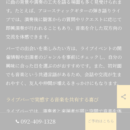
に曲の背景や演奏の工夫を語る場面も多く見受けられま
す。たとえば、アコースティックギターの弾き語りライ
ブでは、演奏後に観客からの質問やリクエストに応じて
即興演奏が行われることもあり、音楽を介した双方向の
交流を体感できます。
バーでの出会いを楽しみたい方は、ライブイベントの開
催情報や出演者のジャンルを事前にチェックし、自分の
興味に合った日を選ぶのがおすすめです。また、初対面
でも音楽という共通言語があるため、会話や交流が生ま
れやすく、友人や仲間が増えるきっかけにもなります。
ライブバーで実感する音楽を共有する喜び
ライブバーでは、演奏者と来場者が同じ空間で音楽を体
感できる「共有の喜び」が最大の魅力です。大規模なコ
092-409-1328
ご予約はこちら
ンサートホールとは異なり、目の前で繰り広げられる生