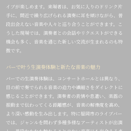
説
イブが楽しめます。来場者は、お気に入りのドリンク片
ライブバーで見つける演奏者との新しい交
手に、間近で繰り広げられる演奏に耳を傾けながら、普
流
段出会えない音楽や人々と巡り合うことができます。こ
うした現場では、演奏者との会話やリクエストができる
ミュージックバーで味わう即興演奏の魅力
機会も多く、音楽を通じた新しい交流が生まれるのも特
楽器が弾けるバーで参加型ライブを楽しも
徴です。
う
ミュージックバーが奏でる特別な時間
バーで叶う生演奏体験と新たな音楽の魅力
ミュージックバーで感じる音楽とバーの相
バーでの生演奏体験は、コンサートホールとは異なり、
乗効果
目の前で奏でられる音楽の迫力や繊細さをダイレクトに
福岡生演奏レストランで大人の贅沢な時間
感じることができます。演奏者の表情や息遣い、楽器の
を満喫
振動まで伝わってくる距離感が、音楽の解像度を高め、
ライブバーで味わう即興セッションの楽し
より深い感動を生み出します。特に福岡市のライブバー
さ
では、ジャンルを問わず多種多様なアーティストが出演
バー時間で実感する音楽の新しい魅力とは