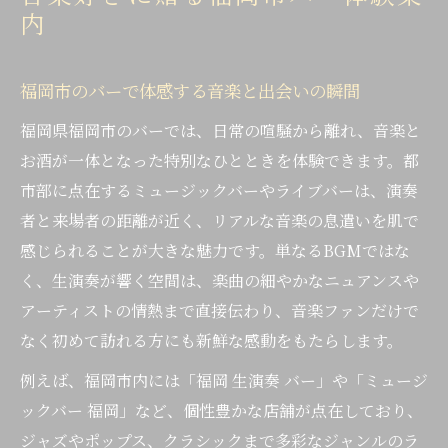
ライブイベントが彩るバーの過ごし方とは
内
ライブと共に過ごす福岡市バーの夜
バーとライブが融合する福岡市の夜の楽し
福岡市のバーで体感する音楽と出会いの瞬間
み方
福岡県福岡市のバーでは、日常の喧騒から離れ、音楽と
生演奏バーで味わう音楽とお酒の特別なひ
お酒が一体となった特別なひとときを体験できます。都
と時
市部に点在するミュージックバーやライブバーは、演奏
ライブバーで叶う観客と演奏者の距離感の
者と来場者の距離が近く、リアルな音楽の息遣いを肌で
近さ
感じられることが大きな魅力です。単なるBGMではな
福岡生演奏レストランの夜を満喫する方法
く、生演奏が響く空間は、楽曲の細やかなニュアンスや
ミュージックバーで感じるライブの臨場感
アーティストの情熱まで直接伝わり、音楽ファンだけで
福岡市で見つける生演奏バーの醍醐味
なく初めて訪れる方にも新鮮な感動をもたらします。
福岡生演奏バーで体験する心響くライブ空
例えば、福岡市内には「福岡 生演奏 バー」や「ミュージ
間
ックバー 福岡」など、個性豊かな店舗が点在しており、
バーならではの音楽と食事の楽しみ方を解
ジャズやポップス、クラシックまで多彩なジャンルのラ