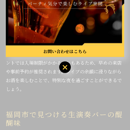
なぜ臨場感が重要なのかというと、ライブならではの即
興演奏やアーティストとの掛け合い、観客の反応が音楽
体験をより一層深めてくれるからです。例えば、普段は
聴けないアレンジや、観客のリクエストに応じた演奏が
行われることもあり、毎回異なる感動と出会えます。
お問い合わせはこちら
一方で、混雑時には席の確保が難しい場合や、人気イベ
ントでは入場制限がかかることもあるため、早めの来店
や事前予約が推奨されます。ライブの余韻に浸りながら
お酒を楽しむことで、特別な夜を過ごすことができるで
しょう。
福岡市で見つける生演奏バーの醍
醐味