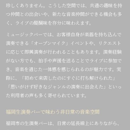
生演奏バーで広がる音楽好き同士の交流
珍しくありません。こうした空間では、共通の趣味を持
ミュージックバーで叶う音楽三昧の一夜
つ仲間との出会いや、新たな音楽仲間ができる機会も多
バーイベントに参加したくなる理由とは
く、ライブの醍醐味を存分に味わえます。
ミュージックバーでは、お客様自身が楽器を持ち込んで
演奏できる「オープンマイク」イベントや、リクエスト
に応じて即興演奏が行われることもあります。演奏経験
がない方でも、拍手や声援を送ることでライブに参加で
き、音楽を通じた一体感を感じられるのが魅力です。実
際に、「初めて来店したのにすぐに打ち解けられた」
「思いがけず好きなジャンルの演奏に出会えた」といっ
た利用者の声も多く寄せられています。
福岡生演奏バーで味わう非日常の音楽空間
福岡市の生演奏バーは、日常の延長線上にありながら、