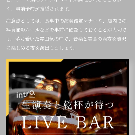
く、事前予約が推奨されます。
注意点としては、食事中の演奏鑑賞マナーや、店内での
写真撮影ルールなどを事前に確認しておくことが大切で
す。落ち着いた雰囲気の中で、音楽と美食の両方を贅沢
に楽しめる夜を演出しましょう。
ミュージックバーで感じるライブの臨場感
ミュージックバーの最大の魅力は、ライブの臨場感を全
身で体感できる点にあります。福岡市内の「ミュージッ
クバー 福岡」や「博多 ライブバー」では、生演奏が店内
の隅々まで響き渡り、演奏者の熱気や観客の一体感がダ
イレクトに伝わってきます。こうした空間では、音楽が
単なるBGMではなく、その場の空気を作り出す主役とな
っています。