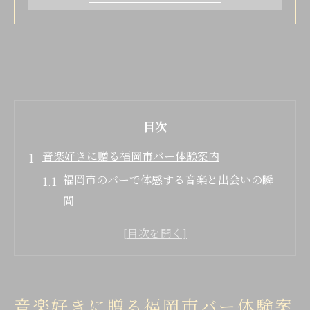
目次
音楽好きに贈る福岡市バー体験案内
福岡市のバーで体感する音楽と出会いの瞬
間
バーで叶う生演奏体験と新たな音楽の魅力
ミュージックバーで広がる交流とライブの
醍醐味
福岡生演奏バーで味わう非日常の音楽空間
音楽好きに贈る福岡市バー体験案