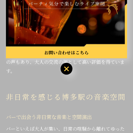
いや発見が期待できます。例えば、音楽好き同士が意気
投合し、次回来店時に一緒に楽しむケースも多いです。
初心者でもスタッフが丁寧にサポートしてくれる店舗が
多く、一人での利用や初めての方も安心して参加できま
す。実際に「スタッフと音楽談義ができて楽しかった」
お問い合わせはこちら
「常連さんに誘われて交流が広がった」といった利用者
の声もあり、大人の交流の場として高い評価を得ていま
す。
非日常を感じる博多駅の音楽空間
バーで出会う非日常な音楽と空間演出
バーといえば大人が集い、日常の喧騒から離れてゆった