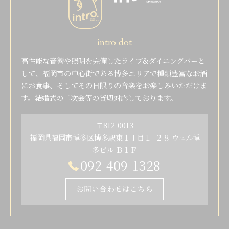
intro dot
高性能な音響や照明を完備したライブ&ダイニングバーと
して、福岡市の中心街である博多エリアで種類豊富なお酒
にお食事、そしてその日限りの音楽をお楽しみいただけま
す。結婚式の二次会等の貸切対応しております。
〒812-0013
福岡県福岡市博多区博多駅東１丁目１−２８ ウェル博
多ビル Ｂ１Ｆ
092-409-1328
お問い合わせはこちら