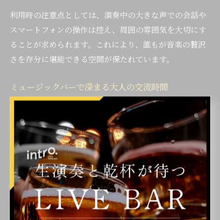
利用時の注意点としては、演奏中の大きな声での会話や
スマートフォンの操作は控え、周囲の雰囲気を大切にす
ることが求められます。これにより、誰もが音楽の贅沢
さを存分に堪能できる空間が保たれています。
ミュージックバーで深まる大人の交流時間
ミュージックバーは、お酒や音楽だけでなく、人と人と
の交流が自然と生まれる場でもあります。福岡県福岡市
博多区博多駅前のバーでは、共通の趣味や音楽を介して
初対面の方とも打ち解けやすい雰囲気が特徴です。大人
同士が落ち着いて会話できるため、ビジネスの話からプ
ライベートな相談まで幅広く利用されています。
生演奏の合間やイベント時には、アーティストや他のお
客様とのコミュニケーションが活発になり、新たな出会