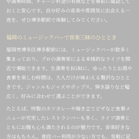
や演奏時間、チャージ料金の有無などを事前に確認して
博多駅で特別感あふれるバーの選び方
おくと安心です。自分好みの音楽や雰囲気に出会える一
二次会にも最適なバーの楽しみ方とは
夜を、ぜひ博多駅前で体験してみてください。
バーで叶う音楽とお酒の贅沢な融合
バー選びで見極めたい音楽と雰囲気
福岡のミュージックバーで音楽三昧のひととき
バー選びで重視したい音楽ジャンルの違い
福岡市博多区博多駅前には、ミュージックバーが数多く
雰囲気重視のバーで味わう音楽の深み
集まっており、プロの演奏家による本格的なライブを間
生演奏バーの空間づくりと客層の特徴
近で堪能できます。生演奏をBGMに、ゆったりとお酒や
食事を楽しむ時間は、大人だけが味わえる贅沢なひとと
ミュージックバーとレストランバーの比較
きです。ジャンルもジャズやポップス、弾き語りなど幅
自分好みのバーを見つけるチェックポイン
広く、好みに合わせて選ぶことができます。
ト
たとえば、特製のカツカレーや焼き立てピザなど食事メ
終電前に楽しむ生演奏バーの魅力
ニューが充実したレストランバーも多く、ライブ演奏と
バーで終電前に味わう音楽の余韻
ともにお腹も心も満たされるのが魅力です。音楽好きな
博多駅前のバーならではの気軽さと安心感
方はもちろん、普段バー利用が少ない方でも、気軽に足