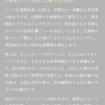
生演奏とバーで出会う心躍る夜の始まり
音楽とバーで叶う非日常のくつろぎ時間
バーで生演奏を楽しむ夜は、日常から一歩離れた非日常
博多駅近くのバーで楽しむ夜の過ごし方
の始まりです。仕事帰りや食事後の二軒目として、博多
落ち着いたバーで感じる音楽の贅沢さ
駅前エリアにはジャズやポップス、弾き語りなど多様な
ミュージックバーで深まる大人の交流時間
ジャンルの音楽が響くバーが点在しています。生演奏の
非日常を感じる博多駅の音楽空間
持つライブ感は、その場にいる人々の心をひとつにし、
バーで出会う非日常な音楽と空間演出
普段味わえない特別な高揚感を演出します。
博多駅前のバーで味わう特別な雰囲気
例えば、オールディーズやディスコ、さらにはカラオケ
音楽とバーで感じる新しい夜の楽しみ方
イベントなど、さまざまな音楽体験ができる店舗もあ
り、友人同士やカップルはもちろん、おひとり様でも気
レストランバーで体験する上質な非日常
軽に訪れやすい雰囲気が特徴です。音楽とお酒が織りな
ミュージックバーの音響と雰囲気の違い
す夜は、会話も自然と弾み、初対面同士でも打ち解けや
ライブバーで叶う特別な夜の過ごし方
すいのが魅力です。
バーと生演奏で彩る大人の思い出作り
初めてミュージックバーに訪れる方は、演奏のジャンル
ライブバーで体験する上質な夜時間