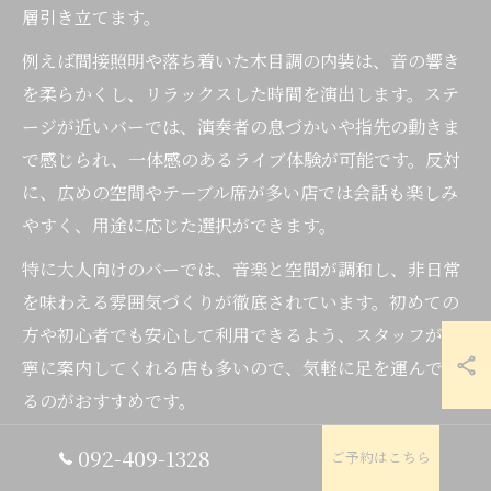
層引き立てます。
例えば間接照明や落ち着いた木目調の内装は、音の響き
を柔らかくし、リラックスした時間を演出します。ステ
ージが近いバーでは、演奏者の息づかいや指先の動きま
で感じられ、一体感のあるライブ体験が可能です。反対
に、広めの空間やテーブル席が多い店では会話も楽しみ
やすく、用途に応じた選択ができます。
特に大人向けのバーでは、音楽と空間が調和し、非日常
を味わえる雰囲気づくりが徹底されています。初めての
方や初心者でも安心して利用できるよう、スタッフが丁
寧に案内してくれる店も多いので、気軽に足を運んでみ
るのがおすすめです。
092-409-1328
ご予約はこちら
生演奏バーの空間づくりと客層の特徴