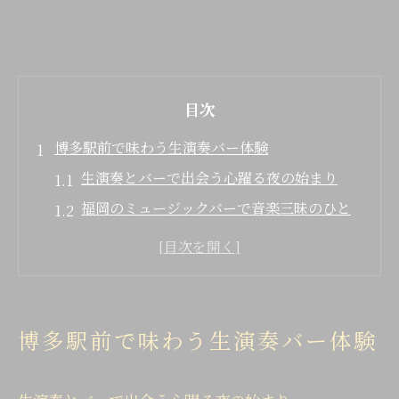
目次
博多駅前で味わう生演奏バー体験
生演奏とバーで出会う心躍る夜の始まり
福岡のミュージックバーで音楽三昧のひと
とき
バー選びで知っておきたい生演奏の魅力
博多駅前で大人が集う音楽空間の特徴
レストランバーとバーの違いを体感する夜
博多駅前で味わう生演奏バー体験
大人がくつろぐ音楽とバーの夜
バー空間で味わう大人の上質なリラックス