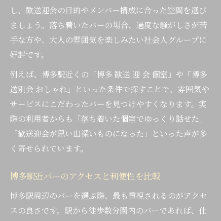
幹事目線で選ぶ博多駅バーの選定方法
し、歓送迎会の目的やメンバー構成に合った空間を選び
ましょう。落ち着いたバーの場合、過度な騒がしさが苦
手な方や、大人の雰囲気を楽しみたい社会人グループに
好評です。
例えば、博多駅近くの「博多 歓送 迎 会 個室」や「博多
送別会 おしゃれ」といった条件で探すことで、雰囲気や
サービスにこだわったバーを見つけやすくなります。実
際の利用者からも「落ち着いた個室でゆっくり話せた」
「歓送迎会が思い出深いものになった」といった声が多
く寄せられています。
博多駅近バーのアクセスと利便性を比較
博多駅周辺のバーを選ぶ際、最も重視されるのがアクセ
スの良さです。駅から徒歩数分圏内のバーであれば、仕