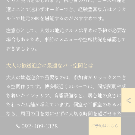
くりと会話を楽しめます。初心者の方は、コース料理を
選ぶことで迷わずオーダーでき、経験豊富な方はアラカ
ルトで地元の味を堪能するのがおすすめです。
注意点として、人気の地元グルメは早めに予約が必要な
場合もあるため、事前にメニューや空席状況を確認して
おきましょう。
大人の歓送迎会に最適なバー空間とは
大人の歓送迎会で重要なのは、参加者がリラックスでき
る空間作りです。博多駅近くのバーでは、間接照明や落
ち着いたインテリア、音響設備など、居心地の良さにこ
だわった店舗が増えています。個室や半個室のあるバー
なら、周囲の目を気にせずに大切な時間を過ごせるた
め、歓送迎会の定番となっています。
092-409-1328
ご予約はこちら
また、貸切対応可能なバーでは、人数や目的に応じてフ