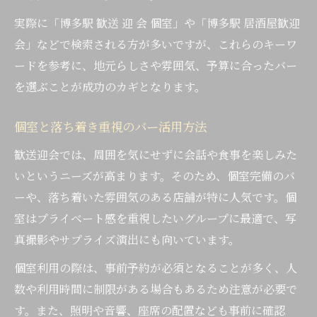
二次会にも便利な博多駅周辺のバー活用術
実際に「博多駅 歓送 迎 会 個室」や「博多駅 居酒屋歓迎
駅近バーの使い勝手と予約のポイント
会」などで検索される方が多いですが、これらのキーワ
博多らしさを味わう大人の夜時間
ードを参考に、地元らしさや雰囲気、予算に合ったバー
バーで感じる博多らしい大人の夜時間
を選ぶことが成功のカギとなります。
大人が楽しめる博多駅バーの魅力とは
個室と落ち着き重視のバー活用方法
落ち着いたバーで味わう地元食文化
歓送迎会では、周囲を気にせずに会話や食事を楽しみた
大人の歓送迎会に最適なバー空間とは
いというニーズが高まります。そのため、個室完備のバ
博多駅バーで夜を彩る地元グルメ体験
ーや、落ち着いた雰囲気のある店舗が特に人気です。個
幹事必見バー選びで歓送迎会を成功へ
室はプライベート感を重視したいグループに最適で、写
幹事が失敗しないバー選びの実践ポイント
真撮影やサプライズ演出にも向いています。
歓送迎会を成功させるバーの条件と特徴
個室利用の際は、事前予約が必須となることが多く、人
参加者満足度が高まるバーの工夫を紹介
数や利用時間に制限がある場合もあるため注意が必要で
個室とグルメ充実のバーで歓送迎会成功
す。また、照明や音響、座席の配置なども事前に確認