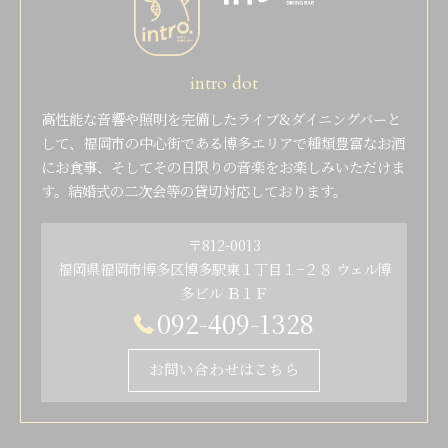
intro dot
高性能な音響や照明を完備したライブ&ダイニングバーと
して、福岡市の中心街である博多エリアで種類豊富なお酒
にお食事、そしてその日限りの音楽をお楽しみいただけま
す。結婚式の二次会等の貸切対応しております。
〒812-0013
福岡県福岡市博多区博多駅東１丁目１−２８ ウェル博
多ビル Ｂ１Ｆ
092-409-1328
お問い合わせはこちら