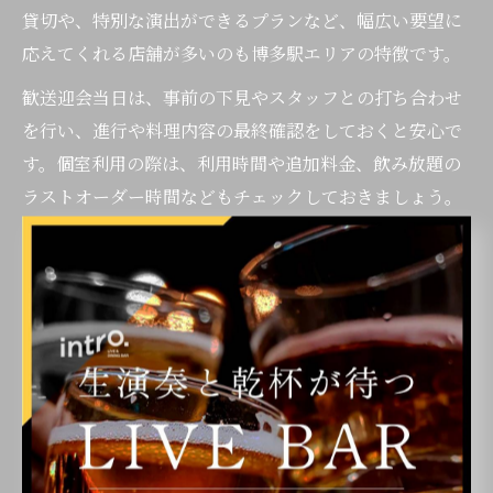
貸切や、特別な演出ができるプランなど、幅広い要望に
応えてくれる店舗が多いのも博多駅エリアの特徴です。
歓送迎会当日は、事前の下見やスタッフとの打ち合わせ
を行い、進行や料理内容の最終確認をしておくと安心で
す。個室利用の際は、利用時間や追加料金、飲み放題の
ラストオーダー時間などもチェックしておきましょう。
一人でも使いやすい個室バーの選定術
歓送迎会会場としてだけでなく、一人でも気軽に利用で
きる個室バーを選ぶポイントも押さえておきましょう。
博多駅周辺のバーには、カウンター席や少人数用の個室
を備えた店舗が数多くあります。こうしたバーは、一人
飲みや下見目的の利用にも最適です。
一人利用に適したバーの特徴としては、入り口が明るく