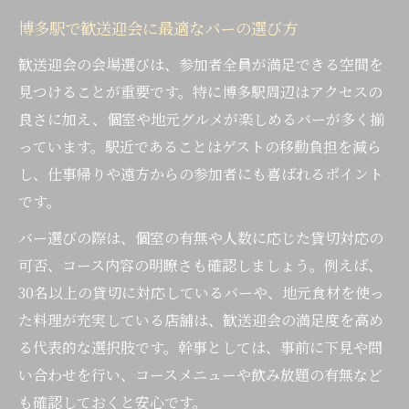
落ち着いた空間で楽しむバーの過ごし方
博多駅で歓送迎会に最適なバーの選び方
博多駅近の個室バーで安心歓送迎会
歓送迎会の会場選びは、参加者全員が満足できる空間を
一人でも使いやすい個室バーの選定術
見つけることが重要です。特に博多駅周辺はアクセスの
地元グルメを満喫できるバー活用術
良さに加え、個室や地元グルメが楽しめるバーが多く揃
バーで味わう博多駅周辺の地元グルメ
っています。駅近であることはゲストの移動負担を減ら
し、仕事帰りや遠方からの参加者にも喜ばれるポイント
福岡名物とバーの相性で歓送迎会充実
です。
地元らしい料理が楽しめるバーの探し方
バー選びの際は、個室の有無や人数に応じた貸切対応の
バーで三大B級グルメを堪能するコツ
可否、コース内容の明瞭さも確認しましょう。例えば、
歓送迎会で人気の博多グルメとバー利用
30名以上の貸切に対応しているバーや、地元食材を使っ
駅近バーで歓送迎会を楽しむ極意
た料理が充実している店舗は、歓送迎会の満足度を高め
駅近バー選びで歓送迎会が快適になる理由
る代表的な選択肢です。幹事としては、事前に下見や問
アクセス抜群なバーのメリットを解説
い合わせを行い、コースメニューや飲み放題の有無など
幹事が安心できる駅近バーの選び方
も確認しておくと安心です。