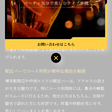
ク中心のプランも存在します。自分や参加者の好みに合
わせて選ぶことで、より満足度の高い時間を過ごせま
す。
「飲み放題でも質の高いお酒が楽しめた」「時間いっぱ
いまでゆっくり過ごせた」という声も多く、コスパの良
さを実感する利用者が目立ちます。注意点としては、飲
お問い合わせはこちら
み過ぎや時間超過による追加料金に気を付けることが挙
げられます。
駅近バーでコース利用が便利な理由を解説
博多駅周辺や中洲エリアの駅近バーは、アクセスの良さ
が大きな魅力です。特にコース利用時には、集合や解散
がスムーズに行えるため、地元の方はもちろん、出張や
観光で訪れた方にも好評です。終電や移動を気にせず、
安心してバータイムを楽しめます。