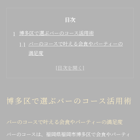
目次
博多区で選ぶバーのコース活用術
バーのコースで叶える会食やパーティーの
満足度
用途別にバーコースを上手に選ぶコツとポ
イント
雰囲気や予算に合うバー選びの基本的な考
え方
博多区で選ぶバーのコース活用術
アクセス便利なバーでコースを活用する秘
訣
バーのコースで叶える会食やパーティーの満足度
バーのコース利用で失敗しないための注意
点
バーのコースは、福岡県福岡市博多区で会食やパーティ