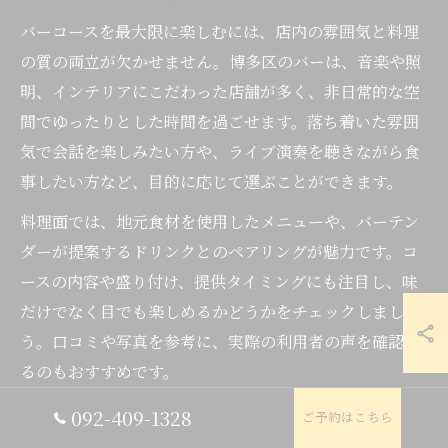
バーコースを最大限に楽しむには、店内の雰囲気と料理
の質の両立が欠かせません。博多区のバーは、音楽や照
明、インテリアにこだわった店舗が多く、非日常的な空
間でゆったりとした時間を過ごせます。落ち着いた雰囲
気で会話を楽しみたい方や、ライブ演奏を聴きながら食
事したい方など、目的に応じて選ぶことができます。
料理面では、地元食材を使用したメニューや、バーテン
ダーが提案するドリンクとのペアリングが魅力です。コ
ースの内容や盛り付け、提供タイミングにも注目し、味
だけでなく目でも楽しめるかどうかをチェックしましょ
う。口コミや写真を参考に、実際の利用者の声を確認す
るのもおすすめです。
雰囲気と料理、どちらか一方に偏らず、両方のバランス
092-409-1328
ご予約はこちら
がとれたバーを選ぶことで、特別なひとときをより一層