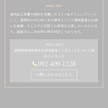
intro dot
高性能な音響や照明を完備したライブ&ダイニングバーと
して、福岡市の中心街である博多エリアで種類豊富なお酒
にお食事、そしてその日限りの音楽をお楽しみいただけま
す。結婚式の二次会等の貸切対応しております。
〒812-0013
福岡県福岡市博多区博多駅東１丁目１−２８ ウェル博
多ビル Ｂ１Ｆ
092-409-1328
お問い合わせはこちら