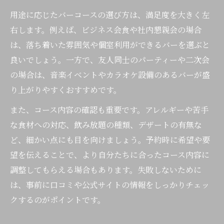
駅近バーでコース利用が便利な理由を解説
用途に応じたバーコースの選び方は、満足度を大きく左
団体や貸切に対応するバーコースの特徴
右します。例えば、ビジネス会食や社内懇親会の場合
シーン別に使えるバーのコース活用方法
は、落ち着いた雰囲気や個室利用ができるバーを選ぶと
良いでしょう。一方で、友人同士のパーティーや二次会
用途別におすすめなバーの選び方徹底解説
の場合は、音楽イベントやカラオケ設備のあるバーが盛
バーのコース選びは用途ごとの基準が重要
り上がりやすくおすすめです。
貸切や個室対応バーのコース活用術を伝授
また、コース内容の確認も重要です。アレルギーや苦手
会食や宴会におすすめなバーコースの探し
な食材への対応、飲み放題の種類、デザートの有無な
方
ど、細かい点にも目を向けましょう。予約時に希望や要
二次会やパーティーに最適なバー利用法
望を伝えることで、より自分たちに合ったコース内容に
失敗しないバーのコース予約ポイントまと
調整してもらえる場合もあります。失敗しないために
め
は、事前に口コミや公式サイトの情報をしっかりチェッ
博多区でバーコースを満喫する秘訣とは
クするのがポイントです。
バーのコースを存分に楽しむための下調べ