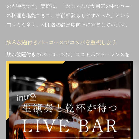
のも特徴です。実際に、「おしゃれな雰囲気の中でコー
ス料理を堪能できて、事前相談もしやすかった」という
口コミも多く、利用者の満足度向上に寄与しています。
飲み放題付きバーコースでコスパを重視しよう
飲み放題付きのバーコースは、コストパフォーマンスを
重視する方にとって非常に魅力的な選択肢です。福岡市
博多区のバーでは、多彩なドリンクメニューと料理がセ
ットになったコースが主流となっています。予算を気に
せずにお酒と料理を楽しみたい方に最適です。
飲み放題コースを選ぶ際は、ドリンクの種類や制限時
間、追加料金の有無などを事前に確認することが重要で
す。たとえば、ビールやカクテル、ワインなど幅広いド
リンクが対象となっているお店もあれば、ソフトドリン