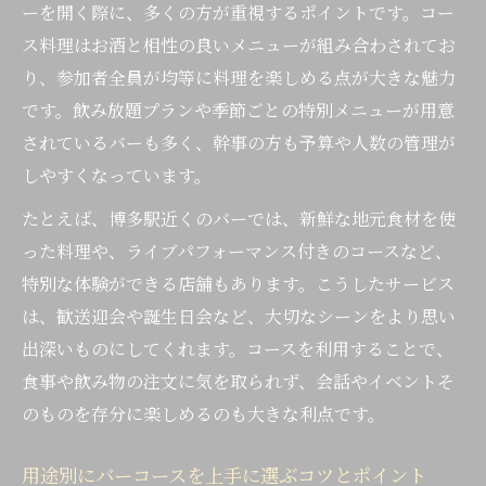
ーを開く際に、多くの方が重視するポイントです。コー
雰囲気重視で楽しむバー体験を博多で
ス料理はお酒と相性の良いメニューが組み合わされてお
バーの雰囲気がコース体験をより特別に演
り、参加者全員が均等に料理を楽しめる点が大きな魅力
出
です。飲み放題プランや季節ごとの特別メニューが用意
写真映えするバーでコースを楽しむ方法と
されているバーも多く、幹事の方も予算や人数の管理が
は
しやすくなっています。
落ち着いた空間でバーコースを満喫する魅
たとえば、博多駅近くのバーでは、新鮮な地元食材を使
力
った料理や、ライブパフォーマンス付きのコースなど、
女子会やデートに最適なバーコースの選び
特別な体験ができる店舗もあります。こうしたサービス
方
は、歓送迎会や誕生日会など、大切なシーンをより思い
夜遅くまで使えるバーのコース活用シーン
出深いものにしてくれます。コースを利用することで、
コース利用なら博多のバーが多彩で便利
食事や飲み物の注文に気を取られず、会話やイベントそ
多様なコースが選べるバーの魅力と利便性
のものを存分に楽しめるのも大きな利点です。
飲み放題付きバーコースでコスパを重視し
よう
用途別にバーコースを上手に選ぶコツとポイント