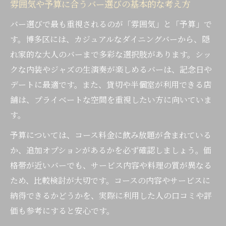
法
雰囲気や予算に合うバー選びの基本的な考え方
福岡市博多区でバーコースを満喫するコツ
バー選びで最も重視されるのが「雰囲気」と「予算」で
グループ利用時に押さえたいバーの選び方
す。博多区には、カジュアルなダイニングバーから、隠
バー選びで重視したいアクセスと営業時間
れ家的な大人のバーまで多彩な選択肢があります。シッ
クな内装やジャズの生演奏が楽しめるバーは、記念日や
バーコース満喫には雰囲気と料理の両立が
デートに最適です。また、貸切や半個室が利用できる店
大切
舗は、プライベートな空間を重視したい方に向いていま
特別な集いに最適なバーの魅力を深掘り
す。
バーのコースが集いの場を華やかに演出
予算については、コース料金に飲み放題が含まれている
記念日や送別会にバーコースが選ばれる理
か、追加オプションがあるかを必ず確認しましょう。価
由
格帯が近いバーでも、サービス内容や料理の質が異なる
サプライズ演出ができるバーの選び方とは
ため、比較検討が大切です。コースの内容やサービスに
大人数でも安心なバーコース利用のポイン
納得できるかどうかを、実際に利用した人の口コミや評
ト
価も参考にすると安心です。
雰囲気とサービスで選ぶバーのコース体験