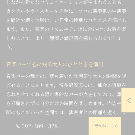
しながら新たなコミュニケーションが生まれることも。
カクテルやウイスキーを片手に、プロの演奏家の生演奏
を間近で聴く体験は、非日常の特別なひとときを演出し
ます。また、音楽のリズムやテンポに合わせてお酒を楽
しむことで、より一層深い満足感を感じられるでしょ
う。
音楽バーで心に残る大人のひとときを演出
音楽バーの魅力は、落ち着いた雰囲気で大人の時間を過
ごせることにあります。博多駅周辺には、都会の喧騒を
忘れさせてくれる隠れ家的なバーが点在しており、誰に
も邪魔されずに自分だけの時間を楽しめます。内装や照
明にもこだわった空間では、演奏者との距離も近く、ラ
イブ感を存分に味わえるのが特徴です。
092-409-1328
ご予約はこちら
また、音楽ジャンルの幅広さもポイントです。ジャズの