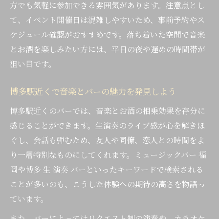
方でも気軽に参加できる雰囲気があります。注意点とし
隠れ家感を楽しめるバーで非日常を味わう
て、イベント開催日は混雑しやすいため、事前予約やス
バー選びで重視したい雰囲気と音楽の調和
ケジュール確認がおすすめです。落ち着いた空間で音楽
お酒と生演奏が織りなす特別なバー体験
とお酒を楽しみたい方には、平日の夜や遅めの時間帯が
バーで味わうお酒と生演奏の相乗効果とは
狙い目です。
音楽バーで心に残る大人のひとときを演出
博多駅近くで音楽とバーの魅力を発見しよう
生演奏バーの楽しみ方とお酒の選び方ガイ
ド
博多駅近くのバーでは、音楽とお酒の相乗効果を存分に
博多駅周辺で体験できる特別な音楽バー時
感じることができます。生演奏のライブ感が心を解きほ
間
ぐし、会話も弾むため、友人や同僚、恋人との時間をよ
り一層特別なものにしてくれます。ミュージックバー 福
バーの生演奏とお酒で非日常を感じる方法
岡や博多 生 演奏 バーといったキーワードで検索される
博多駅周辺で自分だけのバー空間を見つける
ことが多いのも、こうした体験への期待の高さを物語っ
バー選びで自分に合う生演奏空間を探すコ
ています。
ツ
また、バーによってはリクエスト制の演奏や、カラオケ