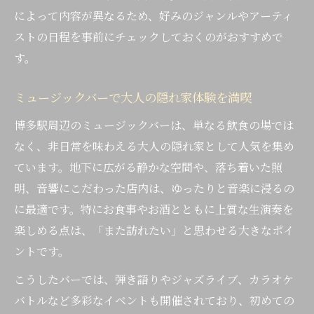
博多駅近くで大人が通うバーの選択基準と
によって内容が異なるため、好みのジャンルやアーティ
は
ストの日程を事前にチェックしておくのがおすすめで
生演奏バーで自分好みのジャンルを見つけ
す。
る
ミュージックバーで大人の隠れ家体験を満喫
音楽バー選びで押さえたい利用シーン別の
魅力
博多駅周辺のミュージックバーは、単なる飲食の場では
少人数利用に適したバーの生演奏体験ガイ
なく、非日常を味わえる大人の隠れ家として人気を集め
ド
ています。地下に広がる静かな空間や、落ち着いた照
明、音響にこだわった店内は、ゆったりと音楽に浸るの
雰囲気で選ぶ博多駅周辺の音楽バー特集
に最適です。特にお食事やお酒とともに上質な生演奏を
落ち着いたバー空間で生演奏を満喫する方
楽しめる点は、「また訪れたい」と思わせる大きなポイ
法
ントです。
博多駅周辺の大人向けミュージックバー体
こうしたバーでは、弾き語りやジャズライブ、カラオケ
験
バトルなど多彩なイベントも開催されており、初めての
音楽とお酒が調和したバーの魅力を探る