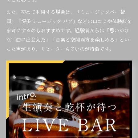
また、初めて利用する場合は、「ミュージックバー 福
岡」「博多 ミュージック パブ」などの口コミや体験談を
参考にするのもおすすめです。経験者からは「思いがけ
ない曲に出会えた」「音楽と空間両方を楽しめる」とい
った声があり、リピーターも多いのが特徴です。
福岡の生演奏バーで非日常を感じるポイント
福岡・博多エリアの生演奏バーは、日常を忘れて特別な
時間を味わいたい方にぴったりのスポットです。地下に
続く隠れ家的なバーや、都会の喧騒を離れた落ち着いた
空間が多く、「ここでしか体験できない音と雰囲気」が
魅力とされています。
非日常を感じるポイントとしては、ライブ演奏の臨場感
や、音響設備の良さ、おしゃれな照明演出などが挙げら