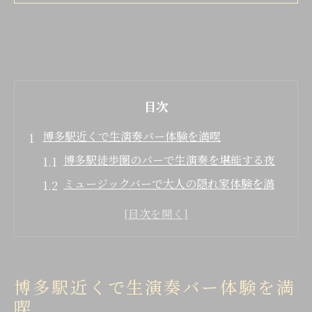
目次
博多駅近くで生演奏バー体験を満喫
博多駅徒歩圏のバーで生演奏を堪能する夜
ミュージックバーで大人の隠れ家体験を満
喫
博多駅近くで音楽とバーの魅力を発見しよ
う
バー初心者も安心な生演奏スポットの選び
博多駅近くで生演奏バー体験を満
方
喫