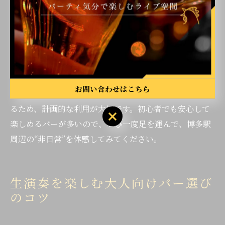
れます。また、「福岡 生演奏 バー」や「福岡 生演奏 レ
ストラン」などで検索されるように、料理やドリンクと
のマリアージュも大人の楽しみ方の一つです。実際に
「いつもとは違う自分になれた」「音楽に包まれてリフ
レッシュできた」といった体験談も多く聞かれます。
お問い合わせはこちら
注意点としては、人気店では混雑や予約必須の場合もあ
るため、計画的な利用が大切です。初心者でも安心して
楽しめるバーが多いので、ぜひ一度足を運んで、博多駅
周辺の“非日常”を体感してみてください。
生演奏を楽しむ大人向けバー選び
のコツ