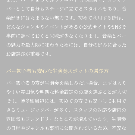
博多駅で理想の大人向けバーを見つける方
バーとして自分もステージに立てるスタイルもあり、音
法
楽好きにはたまらない魅力です。初めて利用する際は、
隠れ家的バーで居心地の良い音楽体験を実
どんなジャンルやイベントがあるか公式サイトやSNSで
現
事前に調べておくと失敗が少なくなります。音楽とバー
ミュージックバーで自分だけの夜を楽しも
の魅力を最大限に味わうためには、自分の好みに合った
う
お店選びが重要です。
生演奏を身近に感じるバー空間の楽しみ方
バー初心者も安心な生演奏スポットの選び方
バー初心者の方が生演奏を楽しみたい場合、まずは入り
やすい雰囲気や明朗な料金設定のお店を選ぶことが大切
です。博多駅周辺には、初めての方でも安心して利用で
きるミュージックバーが多く、スタッフの対応や店内の
雰囲気もフレンドリーなところが増えています。生演奏
の日程やジャンルも事前に公開されているため、不安な