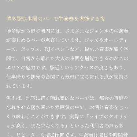
二次会にも最適なバーで生演奏を楽しむ方
法
博多駅徒歩圏のバーで生演奏を堪能する夜
多彩な音楽が響くバーが誘う夜の博多駅周辺
博多駅から徒歩圏内には、さまざまなジャンルの生演奏
バーで味わうジャズやポップスの生演奏体
が楽しめるバーが点在しています。ジャズやオールディ
験
ーズ、ポップス、DJイベントなど、幅広い音楽が響く空
博多駅周辺で人気のミュージックバー特集
間で、日常から離れた大人の時間を堪能できるのがこの
DJイベントも充実したバーの選び方を紹介
エリアの魅力です。駅近というアクセスの良さもあり、
ミュージックバーで大人の夜時間を楽しむ
仕事帰りや観光の合間にも気軽に立ち寄れる点が支持さ
秘訣
れています。
福岡の生演奏バーで非日常を感じるポイン
例えば、地下に続く隠れ家的なバーでは、都会の喧騒を
ト
忘れさせる落ち着いた雰囲気の中で、お酒と音楽をじっ
生演奏を楽しむ大人向けバー選びのコツ
くり味わうことができます。実際に「ライブのクオリテ
バーの雰囲気と生演奏で選ぶおすすめポイ
ィが高く、また来たくなる」といった利用者の声も多
ント
く、リピーターも増加傾向です。生演奏は曜日や時間帯