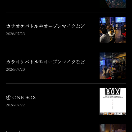
カラオケバトルやオープンマイクなど
2026/07/23
カラオケバトルやオープンマイクなど
2026/07/23
📦 ONE BOX
2026/07/22