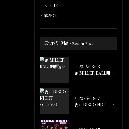
カラオケ
飲み会
お問い合わせはこちら
最近の投稿
Recent Posts
2026/08/08
🪩 MILLER BALL開催🕺✨
2026/08/07
🕺✨ DISCO NIGHT vol.26✨💃