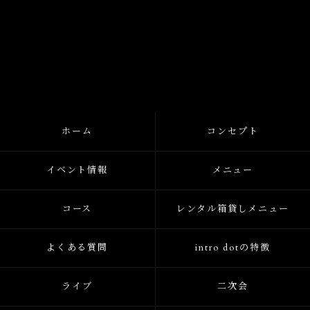
ホーム
コンセプト
イベント情報
メニュー
コース
レンタル箱貸しメニュー
よくある質問
intro dotの特徴
ライブ
二次会