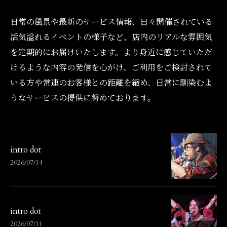
日常の風景や最新のサービス情報、日々開催されている
活気溢れるイベントの様子など、店内のリアルな雰囲気
を定期的にお届けいたします。より身近に感じていただ
けるような内容の発信を心がけ、ご利用をご検討されて
いる方や常連のお客様との距離を縮め、日常に馴染むよ
うなサービスの提供に努めております。
intro dot
2026/07/14
intro dot
2026/07/11