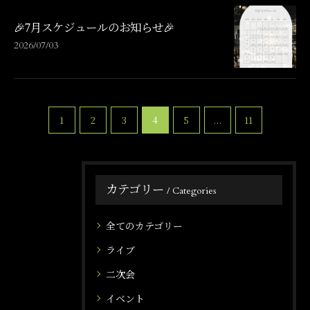
🎉7月スケジュールのお知らせ🎉
2026/07/03
1
2
3
4
5
...
11
カテゴリー
Categories
全てのカテゴリー
ライブ
二次会
イベント