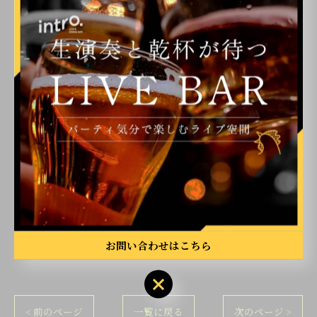
MOVIE
Shooting by
@yuina_films
Edit by
@kazi_u1881
#博多バー #博多ライブハウス #博多ディスコ #博多ダイ
ニングバー #福岡オールディーズ
お問い合わせはこちら
< 前のページ
一覧に戻る
次のページ >