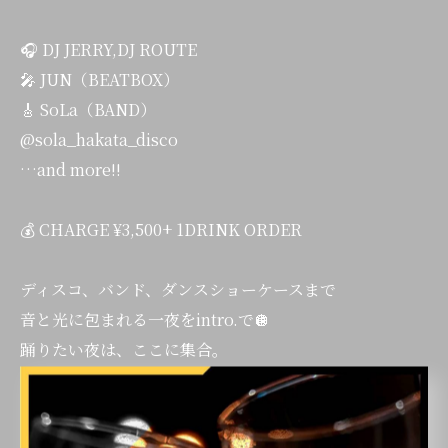
🎧 DJ JERRY,DJ ROUTE
🎤 JUN（BEATBOX）
🎸 SoLa（BAND）
@sola_hakata_disco
…and more!!
💰 CHARGE ¥3,500+ 1DRINK ORDER
ディスコ、バンド、ダンスショーケースまで
音と光に包まれる一夜をintro.で🪩
踊りたい夜は、ここに集合。
📍intro.（博多）
福岡市博多区博多駅東1-1-28 ウェル博多B1F