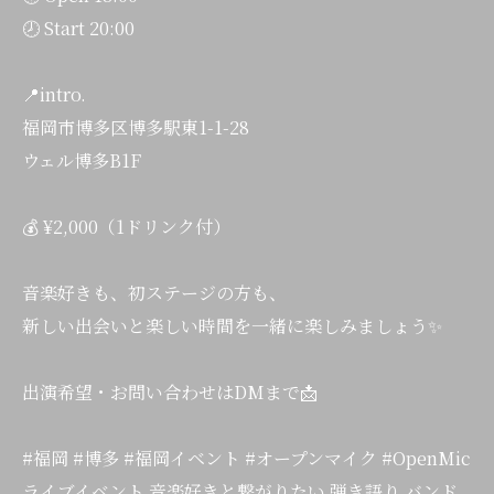
🕗 Start 20:00
📍intro.
福岡市博多区博多駅東1-1-28
ウェル博多B1F
💰 ¥2,000（1ドリンク付）
音楽好きも、初ステージの方も、
新しい出会いと楽しい時間を一緒に楽しみましょう✨
出演希望・お問い合わせはDMまで📩
#福岡 #博多 #福岡イベント #オープンマイク #OpenMic
ライブイベント 音楽好きと繋がりたい 弾き語り バンド