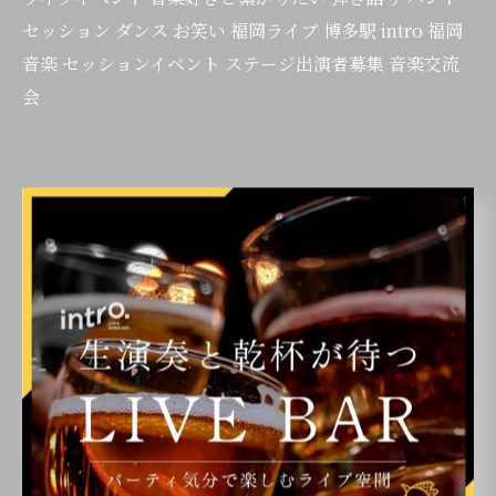
セッション ダンス お笑い 福岡ライブ 博多駅 intro 福岡
音楽 セッションイベント ステージ出演者募集 音楽交流
会
< 前のページ
一覧に戻る
次のページ >
関連タグ
#博多