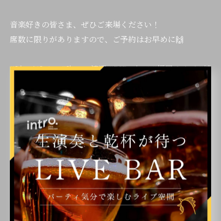
音楽好きの皆さま、ぜひご来場ください！
席数に限りがありますので、ご予約はお早めに🙌
#LiveAtIntro #Jimmy渡辺 #BJProject #福岡ライブ #博
多ライブ LiveMusic
< 前のページ
一覧に戻る
次のページ >
カテゴリー
Categories