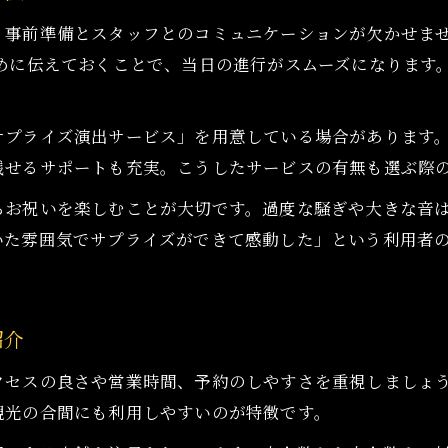
落ち着いたバー空間で過ごす特別な記念日案内
、事前準備とスタッフとのコミュニケーションが欠かせま
個室付きバーのお祝いにおすすめのポイント
早めに伝えておくことで、当日の進行がスムーズになります
静かなバーで叶うお祝いのメリットと注意点
大切な日を思い出に残すバーの楽しみ方
サプライズ演出サービス」を用意している場合があります
お祝いを思い出深くするバーの楽しみ方を提案
残せるサポートも充実。こうしたサービスの有無も選ぶ際
大切な人とバーで過ごす記念日の過ごし方
らお祝いを楽しむことが大切です。過度な騒ぎや大きな音
バーで叶う思い出に残るお祝いの演出例
いた雰囲気でサプライズができて感動した」という利用者
特別な一日をバーで彩るための工夫を紹介
お問い合わせはこちら
バーを活用したお祝いの楽しさと満足度向上術
紹介
クセスの良さや営業時間、予約のしやすさを重視しましょ
観光の合間にも利用しやすいのが特徴です。