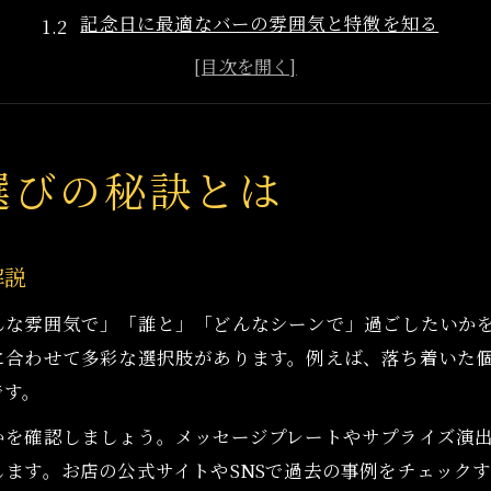
記念日に最適なバーの雰囲気と特徴を知る
バーで思い出に残るお祝いを実現する方法
博多区で注目のバー選びのポイントを紹介
大切な人と過ごすバー選びの失敗しない秘策
特別な夜を演出する博多区のバー体験
選びの秘訣とは
バーならではの特別感を味わう夜の過ごし方
博多区で叶うバーのお祝い演出体験を解説
解説
記念日を彩るバーのおもてなしの魅力とは
んな雰囲気で」「誰と」「どんなシーンで」過ごしたいか
忘れられない夜を演出するバー体験のポイント
に合わせて多彩な選択肢があります。例えば、落ち着いた
サプライズ演出が楽しめるバーの選び方の秘訣
です。
お祝いシーンに映える雰囲気重視のバー案内
かを確認しましょう。メッセージプレートやサプライズ演
雰囲気重視のバーが叶える理想のお祝いシーン
ます。お店の公式サイトやSNSで過去の事例をチェック
お祝いが映えるバーの空間演出ポイントを紹介