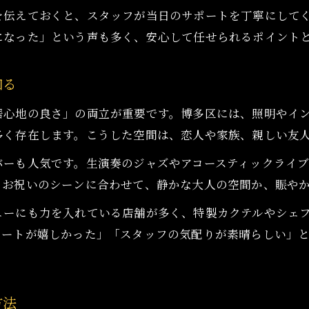
を伝えておくと、スタッフが当日のサポートを丁寧にして
記念日に選びたいバーの雰囲気とはどんなもの
になった」という声も多く、安心して任せられるポイント
バーの照明やインテリアが生み出す特別な空間
大切な日を彩るバーの選び方と雰囲気の魅力
知る
サプライズ成功のポイントとバー利用例
居心地の良さ」の両立が重要です。博多区には、照明やイ
バーでサプライズを成功させる計画のコツ
多く存在します。こうした空間は、恋人や家族、親しい友
お祝いにぴったりなバーの活用事例を紹介
バーも人気です。生演奏のジャズやアコースティックライ
サプライズ演出が得意なバーの選び方とは
。お祝いのシーンに合わせて、静かな大人の空間か、賑や
バーでのサプライズ事例から学ぶ演出ポイント
ューにも力を入れている店舗が多く、特製カクテルやシェ
記念日を盛り上げるバー利用の成功パターン
レートが嬉しかった」「スタッフの気配りが素晴らしい」
個室重視で叶える静かなバーのお祝い
個室のあるバーで静かなお祝いを満喫する方法
プライベート感あるバーのお祝いの魅力を解説
方法