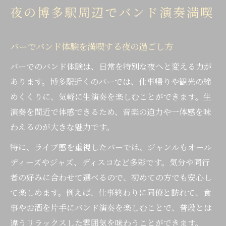
音楽と非日常を味わうバー体験術
夜の博多駅周辺でバンド演奏満喫
バーならではの音楽体験が心を癒やす理由
ミュージックバーで非日常に浸るコツ
バーでバンド体験を満喫する夜の過ごし方
ライブバーで感じる音楽の臨場感とは
バーでのバンド体験は、日常を特別な夜へと変える力が
バーで味わう日常からの特別な解放感
あります。博多駅近くのバーでは、仕事帰りや観光の締
博多駅近バーで友人と楽しむ音楽の夜
めくくりに、気軽に生演奏を楽しむことができます。生
バンドの生演奏ならこのエリアが熱い
演奏を間近で体感できるため、音楽の迫力や一体感を味
バーでバンド演奏が楽しめる注目エリア
わえるのが大きな魅力です。
ライブ感溢れるバー体験が叶う場所
特に、ライブ感を重視したバーでは、ジャンルもオール
博多駅近くに集う音楽好き必見のバー
ディーズやジャズ、ディスコなど多彩です。気分や同行
者の好みに合わせて選べるので、初めての方でも安心し
バンド演奏を間近で味わえるバーの魅力
て楽しめます。例えば、仕事終わりに同僚と訪れて、食
週末の夜はライブバーでバンドを満喫
事やお酒を片手にバンド演奏を楽しむことで、普段とは
博多駅近くで感じるライブバーの魅力
違うリラックスした雰囲気を味わうことができます。