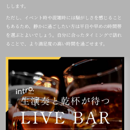
しします。
ただし、イベント時や混雑時には騒がしさを感じること
もあるため、静かに過ごしたい方は平日や早めの時間帯
を選ぶとよいでしょう。自分に合ったタイミングで訪れ
ることで、より満足度の高い時間を過ごせます。
博多駅近バーで友人と楽しむ音楽の夜
博多駅近くのバーは、友人同士で音楽を楽しむのに最適
なスポットです。アクセスの良さから、仕事終わりや観
光後の集合もスムーズで、気軽に集まれるのが大きな魅
力です。
例えば、博多 ライブバーやカラオケバーでは、バンドの
生演奏を聴きながら会話を楽しんだり、イベント時には
一緒に歌って盛り上がることもできます。Intro 博多の