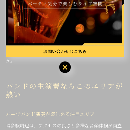
ような店舗では、グループ利用や貸切イベントにも対応
している場合があり、二次会や記念日、歓送迎会にもぴ
ったりです。
初めて利用する方は、事前に人数や希望の席を伝えて予
約すると安心です。音楽とお酒を通じて、友人との絆が
お問い合わせはこちら
より深まる特別な夜を過ごしてみてはいかがでしょう
か。
バンドの生演奏ならこのエリアが
熱い
バーでバンド演奏が楽しめる注目エリア
博多駅周辺は、アクセスの良さと多様な音楽体験が両立