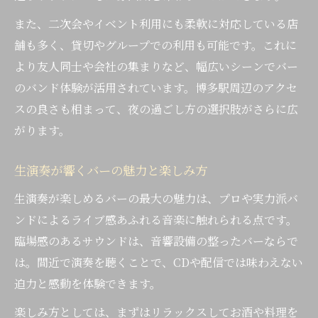
バーで感じるライブの臨場感と音響体験
また、二次会やイベント利用にも柔軟に対応している店
アクセス重視で選ぶライブバーの利便性
舗も多く、貸切やグループでの利用も可能です。これに
博多駅周辺のライブバーで非日常を体験
より友人同士や会社の集まりなど、幅広いシーンでバー
音楽と食事が楽しめるバーの過ごし方
のバンド体験が活用されています。博多駅周辺のアクセ
ライブバーで人気の音楽ジャンルを解説
スの良さも相まって、夜の過ごし方の選択肢がさらに広
二次会やイベントに音楽バーという選択肢
がります。
二次会に最適なバーの活用ポイント
生演奏が響くバーの魅力と楽しみ方
貸切可能なバーでイベントを盛り上げる方
法
生演奏が楽しめるバーの最大の魅力は、プロや実力派バ
バーで楽しむ音楽イベントの魅力とは
ンドによるライブ感あふれる音楽に触れられる点です。
臨場感のあるサウンドは、音響設備の整ったバーならで
二次会利用におすすめの音楽バーの特徴
は。間近で演奏を聴くことで、CDや配信では味わえない
バーのイベント情報を活用した夜の過ごし
迫力と感動を体験できます。
方
楽しみ方としては、まずはリラックスしてお酒や料理を
カラオケや貸切もできるバー活用法