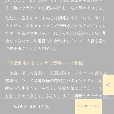
が近いので、初対面同士でも自然と会話が生まれやす
く、新たな出会いや交流の場としても人気があります。
ただし、音楽イベントの日は混雑しやすいため、事前に
スケジュールをチェックして予約を入れるのがおすすめ
です。音量や演奏ジャンルによっては会話がしづらい場
合もあるため、利用目的に合わせてイベント内容や席の
位置を選ぶことが大切です。
二次会利用におすすめの音楽バーの特徴
二次会に適した音楽バーを選ぶ際は、アクセスの良さと
雰囲気、そして音響設備の充実度がポイントです。博多
駅から徒歩圏内のバーなら、終電を気にせず安心して楽
しむことができます。さらに、ライブ演奏やカラオケ設
備が整っているバーでは、参加者全員が盛り上がれる仕
092-409-1328
ご予約はこちら
掛けが豊富です。