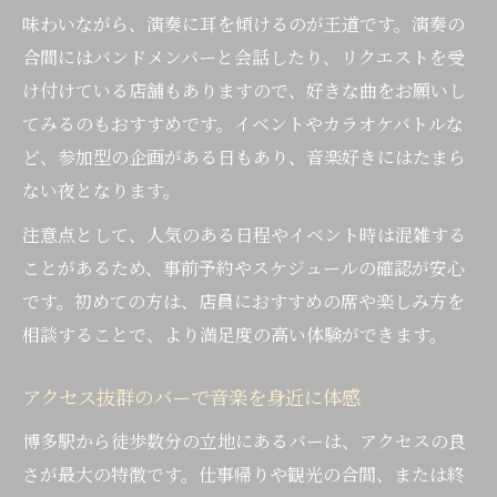
味わいながら、演奏に耳を傾けるのが王道です。演奏の
カラオケバーで音楽体験をもっと楽しもう
合間にはバンドメンバーと会話したり、リクエストを受
貸切対応バーの選び方と利用シーン
け付けている店舗もありますので、好きな曲をお願いし
バーで叶えるプライベートなパーティー術
てみるのもおすすめです。イベントやカラオケバトルな
音楽好きに人気のカラオケバー活用法
ど、参加型の企画がある日もあり、音楽好きにはたまら
貸切バーで自由に楽しむ夜のエンタメ
ない夜となります。
注意点として、人気のある日程やイベント時は混雑する
ことがあるため、事前予約やスケジュールの確認が安心
です。初めての方は、店員におすすめの席や楽しみ方を
相談することで、より満足度の高い体験ができます。
アクセス抜群のバーで音楽を身近に体感
博多駅から徒歩数分の立地にあるバーは、アクセスの良
さが最大の特徴です。仕事帰りや観光の合間、または終