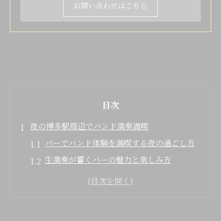
お問い合わせはこちら
目次
夜の博多駅周辺でバンド演奏満喫
バーでバンド体験を満喫する夜の過ごし方
生演奏が響くバーの魅力と楽しみ方
アクセス抜群のバーで音楽を身近に体感
博多駅近くで非日常を味わうバー体験
ミュージックバーで叶う贅沢な夜の時間